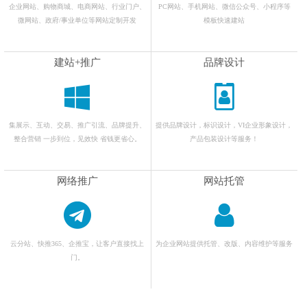
企业网站、购物商城、电商网站、行业门户、
PC网站、手机网站、微信公众号、小程序等
微网站、政府/事业单位等网站定制开发
模板快速建站
建站+推广
品牌设计
集展示、互动、交易、推广引流、品牌提升、
提供品牌设计，标识设计，VI企业形象设计，
整合营销 一步到位，见效快 省钱更省心。
产品包装设计等服务！
网络推广
网站托管
云分站、快推365、企推宝，让客户直接找上
为企业网站提供托管、改版、内容维护等服务
门。